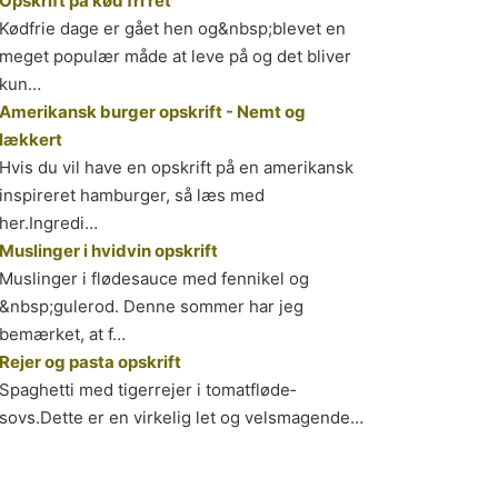
Opskrift på kød fri ret
Kødfrie dage er gået hen og&nbsp;blevet en
meget populær måde at leve på og det bliver
kun…
Amerikansk burger opskrift - Nemt og
lækkert
Hvis du vil have en opskrift på en amerikansk
inspireret hamburger, så læs med
her.Ingredi…
Muslinger i hvidvin opskrift
Muslinger i flødesauce med fennikel og
&nbsp;gulerod. Denne sommer har jeg
bemærket, at f…
Rejer og pasta opskrift
Spa­ghet­ti med ti­ger­re­jer i to­mat­flø­de­
sovs.Dette er en virkelig let og velsmagende…