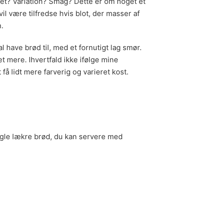
tet? Variation? Smag? Dette er om noget et
 være tilfredse hvis blot, der masser af
n.
have brød til, med et fornutigt lag smør.
et mere. Ihvertfald ikke ifølge mine
 få lidt mere farverig og varieret kost.
gle lækre brød, du kan servere med