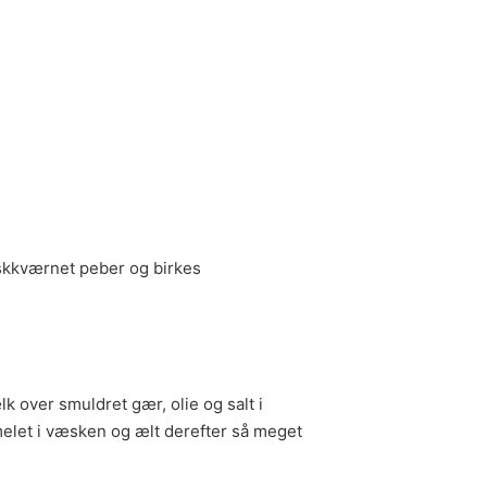
riskkværnet peber og birkes
 over smuldret gær, olie og salt i
melet i væsken og ælt derefter så meget