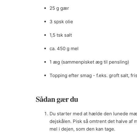
25 g gær
3 spsk olie
1,5 tsk salt
ca. 450 g mel
1 æg (sammenpisket æg til pensling)
Topping efter smag - f.eks. groft salt, f
Sådan gær du
Du starter med at hælde den lunede mælk
dejskålen. Pisk så omtrent det halve af 
mel i dejen, som den kan tage.