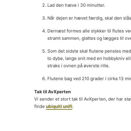
Lad den hæve i 30 minutter.
Når dejen er hævet færdig, skal den slås 
Dernæst formes alle stykker til flutes ved
stramt sammen, glattes og lægges til ov
Som det sidste skal flutene pensles med
to dybe, lange snit med en hobbykniv el
straks i ovnen på øverste rille.
Flutene bag ved 210 grader i cirka 13 min
Tak til AvXperten
Vi sender et stort tak til AvXperten, der har st
finde
ubiquiti unifi
.