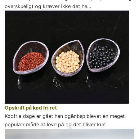
overskueligt og kræver ikke det he…
Opskrift på kød fri ret
Kødfrie dage er gået hen og&nbsp;blevet en meget
populær måde at leve på og det bliver kun…