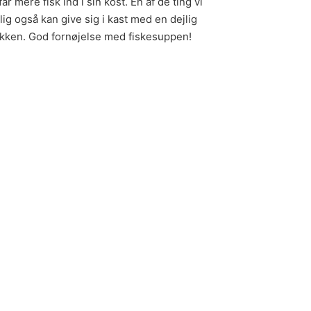
r mere fisk ind i sin kost. En af de ting vi
lig også kan give sig i kast med en dejlig
køkken. God fornøjelse med fiskesuppen!