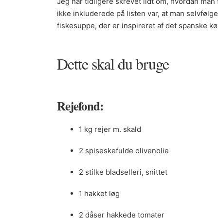
Jeg har tidligere skrevet lidt om, hvordan man få
ikke inkluderede på listen var, at man selvfølge
fiskesuppe, der er inspireret af det spanske 
Dette skal du bruge
Rejefond:
1 kg rejer m. skald
2 spiseskefulde olivenolie
2 stilke bladselleri, snittet
1 hakket løg
2 dåser hakkede tomater