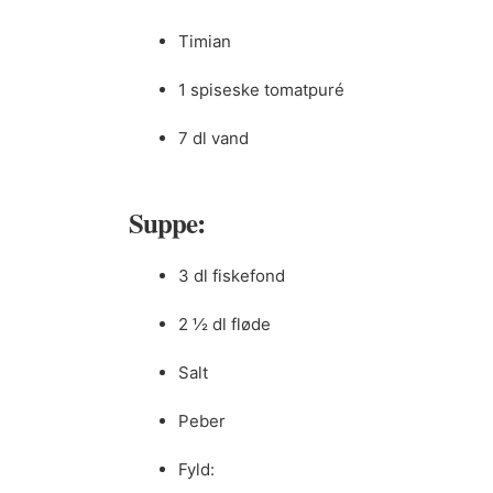
Timian
1 spiseske tomatpuré
7 dl vand
Suppe:
3 dl fiskefond
2 ½ dl fløde
Salt
Peber
Fyld: