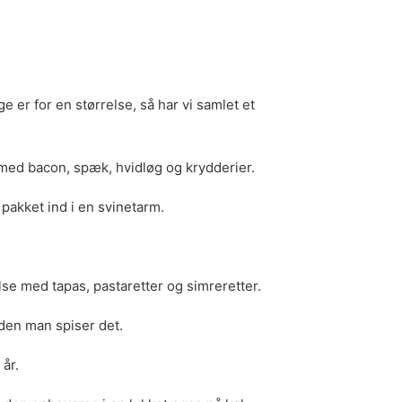
e er for en størrelse, så har vi samlet et
t med bacon, spæk, hvidløg og krydderier.
 pakket ind i en svinetarm.
else med tapas, pastaretter og simreretter.
nden man spiser det.
 år.