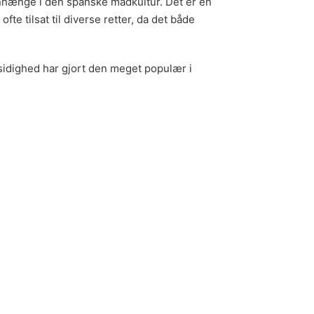
nhænge i den spanske madkultur. Det er en
fte tilsat til diverse retter, da det både
lsidighed har gjort den meget populær i